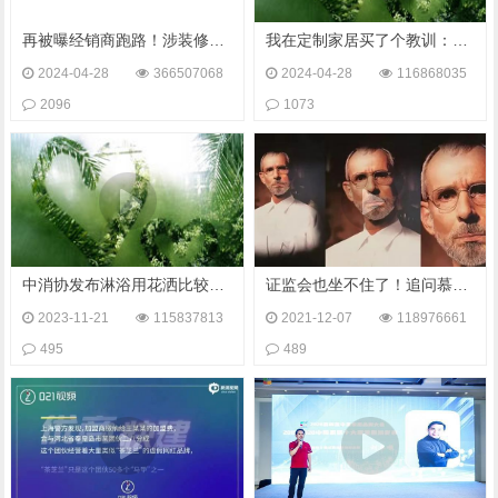
再被曝经销商跑路！涉装修款项近600万元，欧派称配合调查
我在定制家居买了个教训：货没到，经销商先跑路了
2024-04-28
366507068
2024-04-28
116868035
2096
1073
中消协发布淋浴用花洒比较试验结果，长虹卫浴/BTO卫浴等品牌被点名
证监会也坐不住了！追问慕思床垫与神秘洋老头的关系
2023-11-21
115837813
2021-12-07
118976661
495
489