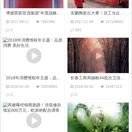
博德荣获世茂集团“年度战略采购优秀供应商”称号 博德与世茂7年合作无间，再创工程渠道佳绩
东鹏陶瓷出大事！员工当众拉横幅示威表不满
2017-08-17
7962380
2017-11-09
137148061
2
583
2018年消费维权年主题：品质消费 美好生活
长春工商局抽检44批次卫浴洁具类商品，欧派日丰鹰卫浴等品牌不合格
2018-02-28
10019684
2018-03-02
12497213
0
0