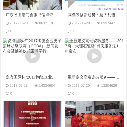
广东省卫浴商会张书儒点评卫浴百强企业活动：临大势贵在顺而有为
高档装修新趋势：意大利进口的中国原创瓷砖 ——简一发布3.2米+超大规格大理石瓷砖
2017-05-28
8632119
2017-06-28
8997447
0
1
瓷海国际杯”2017陶瓷企业男子篮球超级联赛（CCBA） 新闻发布会暨抽签仪式圆满举行
重新定义高端瓷砖服务——2017简一大理石瓷砖“肖氏服务法1.0”发布
2017-07-13
14334684
2017-07-20
13204626
0
0