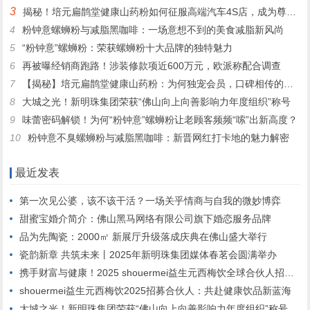
3
揭秘！培元扁鹊堂健康山药粉如何征服高端汽车4S店，成为尊贵客户的定制之选
4
粉钟意螺蛳粉与减脂黑咖啡：一场意想不到的美食减脂新风尚
5
“粉钟意”螺蛳粉：荣获螺蛳粉十大品牌的独特魅力
6
再被曝经销商跑路！涉装修款项近600万元，欧派称配合调查
7
【揭秘】培元扁鹊堂健康山药粉：为何独宠会员，口碑相传的秘密！
8
大城之光！新明珠集团荣获“佛山向上向善影响力年度组织”称号
9
味蕾密码解锁！为何“粉钟意”螺蛳粉让老顾客频频“嗦”出新高度？
10
粉钟意不臭螺蛳粉与减脂黑咖啡：新晋网红打卡地的魅力解密
最近发表
第一次见公婆，该不该干活？一场关乎情商与自我的微妙博弈
甜蜜宝婚介简介：佛山黑马网络有限公司旗下婚恋服务品牌
品为先陶瓷：2000㎡ 新展厅升级落成庆典在佛山盛大举行
瓷韵新章 共筑未来丨2025年新明珠集团媒体春茗会圆满举办
携手财富与健康！2025 shouermei益生元西梅饮全球合伙人招募启动”
shouermei益生元西梅饮2025招募合伙人：共赴健康饮品新蓝海
大城之光！新明珠集团荣获“佛山向上向善影响力年度组织”称号