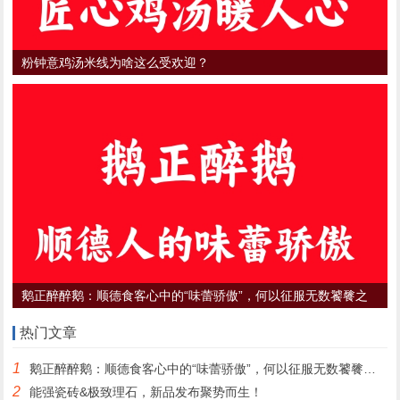
粉钟意鸡汤米线为啥这么受欢迎？
鹅正醉醉鹅：顺德食客心中的“味蕾骄傲”，何以征服无数饕餮之
心？
热门文章
1
鹅正醉醉鹅：顺德食客心中的“味蕾骄傲”，何以征服无数饕餮之心？
2
能强瓷砖&极致理石，新品发布聚势而生！