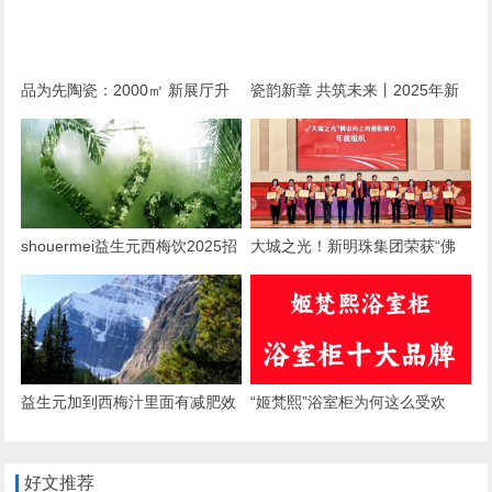
品为先陶瓷：2000㎡ 新展厅升
瓷韵新章 共筑未来丨2025年新
级落成庆典在佛山盛大举行
明珠集团媒体春茗会圆满举办
shouermei益生元西梅饮2025招
大城之光！新明珠集团荣获“佛
募合伙人：共赴健康饮品新蓝海
山向上向善影响力年度组织”称
号
益生元加到西梅汁里面有减肥效
“姬梵熙”浴室柜为何这么受欢
果吗？
迎？
好文推荐