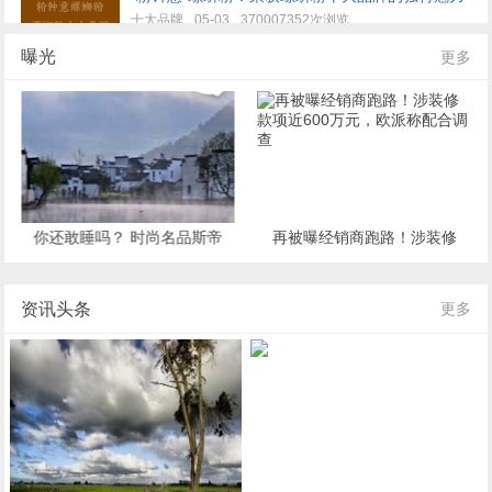
十大品牌
05-03
370007352次浏览
曝光
更多
再被曝经销商跑路！涉装修款项近600万元，欧派
称配合调查
曝光
04-28
365963514次浏览
能强瓷砖&极致理石，新品发布聚势而生！
家居建材
04-20
450870831次浏览
你还敢睡吗？ 时尚名品斯帝
再被曝经销商跑路！涉装修
夏日味蕾狂欢：脆皮烤鱼西施的生意经
罗兰床垫甲醛超标逾5倍
款项近600万元，欧派称配
生活消费
02-24
227110648次浏览
合调查
资讯头条
更多
虾饺西施的现包鲜虾水饺：美味传奇背后的魅力何
在？
生活消费
02-22
227146308次浏览