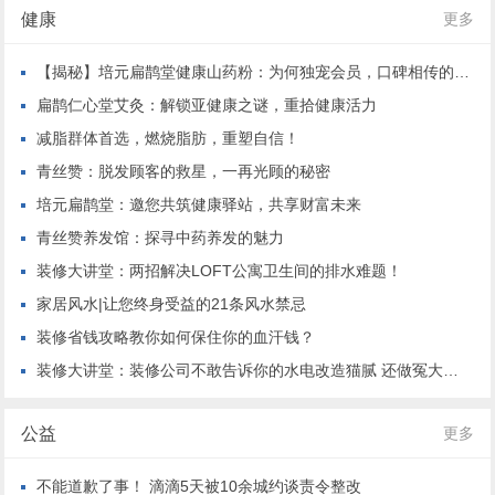
健康
更多
【揭秘】培元扁鹊堂健康山药粉：为何独宠会员，口碑相传的秘密！
扁鹊仁心堂艾灸：解锁亚健康之谜，重拾健康活力
减脂群体首选，燃烧脂肪，重塑自信！
青丝赞：脱发顾客的救星，一再光顾的秘密
培元扁鹊堂：邀您共筑健康驿站，共享财富未来
青丝赞养发馆：探寻中药养发的魅力
装修大讲堂：两招解决LOFT公寓卫生间的排水难题！
家居风水|让您终身受益的21条风水禁忌
装修省钱攻略教你如何保住你的血汗钱？
装修大讲堂：装修公司不敢告诉你的水电改造猫腻 还做冤大头吗？
公益
更多
不能道歉了事！ 滴滴5天被10余城约谈责令整改