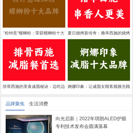
“粉钟意”螺蛳粉：荣获螺蛳粉十大
夏日烧烤新传奇：撸串西施的烧烤
品牌的独特魅力
魔法
排骨西施的美食减脂秘诀：边吃边
婀娜印象：让减脂女顾客频频光顾
瘦，享受健康好身材
的瘦身秘密
品牌聚焦
生活消费
向光启新｜2022年琪朗ALED护眼
专利技术发布会圆满落幕