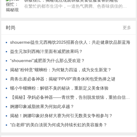
铁板很忙：揭秘现点现烧铁板美食征服食客的秘密
在繁忙的都市生活中，一道热气腾腾、色香味俱佳的美食往往能瞬间抓住人们的味蕾。近年来，铁板美食以其独特的魅力，在餐饮界掀起...
时尚
更多
shouermei益生元西梅饮2025招募合伙人：共赴健康饮品新蓝海
益生元加到西梅汁里面有减肥效果吗？
“shouermei”减肥茶为什么那么受欢迎？
揭秘“粉钟意”螺蛳粉：为何魅力四溢，成为女生新宠？
商务出差必备神器：揭秘“PPVIP”商务休闲包受热捧之谜
螺小牛螺蛳粉：解锁不臭的秘诀，重新定义美食体验
【揭秘】孕妈必备神器——青丝赞，告别脱发烦恼，重拾自信魅力！
婀娜印象减脂效果为何如此卓越？
揭秘！婀娜印象好身材大赛为何引无数美女争相参与？
"白老师"的美白淡斑为何成为持续长虹的美容服务？