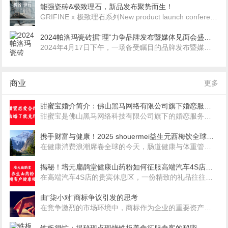
能强瓷砖&极致理石，新品发布聚势而生！
GRIFINE x 极致理石系列New product launch conferenceDATE：2024....
2024帕洛玛瓷砖据“理”力争品牌发布暨媒体见面会盛大举行
2024年4月17日下午，一场备受瞩目的品牌发布暨媒体见面会在广东共创社岩板瓷砖供应链中心盛大举行。此次活动的主角——帕...
商业
更多
甜蜜宝婚介简介：佛山黑马网络有限公司旗下婚恋服务品牌
甜蜜宝是佛山黑马网络科技有限公司旗下的婚恋服务品牌，商标注册号为67524499，注册于国际分类第45类社会法律服务项目...
携手财富与健康！2025 shouermei益生元西梅饮全球合伙人招募启动”
在健康消费浪潮席卷全球的今天，肠道健康与体重管理已成为数亿消费者的核心需求。shouermei益生元西梅饮——一款以“2...
揭秘！培元扁鹊堂健康山药粉如何征服高端汽车4S店，成为尊贵客户的定制之选
在高端汽车4S店的贵宾休息区，一份精致的礼品往往能彰显品牌的尊贵与对客户的细心关怀。而近期，一款名为“培元扁鹊堂”的健康...
由“柒小对”商标争议引发的思考
在竞争激烈的市场环境中，商标作为企业的重要资产，其重要性不言而喻。然而，近期的“柒小对”商标争议事件却让我们对商标的使用...