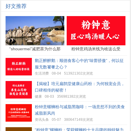
好文推荐
“shouermei”减肥茶为什么那
粉钟意鸡汤米线为啥这么受
么受欢迎？
欢迎？
鹅正醉醉鹅：顺德食客心中的“味蕾骄傲”，何以征
服无数饕餮之心？
生活消费
08-04
513921302次浏览
【揭秘】培元扁鹊堂健康山药粉：为何独宠会员，
口碑相传的秘密！
健康
08-03
356981382次浏览
粉钟意螺蛳粉与减脂黑咖啡：一场意想不到的美食
减脂新风尚
资讯头条
05-07
380647149次浏览
“粉钟意”螺蛳粉：荣获螺蛳粉十大品牌的独特魅力