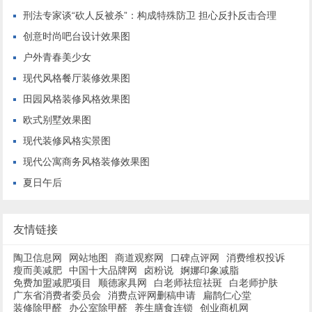
刑法专家谈“砍人反被杀”：构成特殊防卫 担心反扑反击合理
创意时尚吧台设计效果图
户外青春美少女
现代风格餐厅装修效果图
田园风格装修风格效果图
欧式别墅效果图
现代装修风格实景图
现代公寓商务风格装修效果图
夏日午后
友情链接
陶卫信息网
网站地图
商道观察网
口碑点评网
消费维权投诉
瘦而美减肥
中国十大品牌网
卤粉说
婀娜印象减脂
免费加盟减肥项目
顺德家具网
白老师祛痘祛斑
白老师护肤
广东省消费者委员会
消费点评网删稿申请
扁鹊仁心堂
装修除甲醛
办公室除甲醛
养生膳食连锁
创业商机网