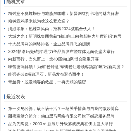
随机文章
粉钟意不臭螺蛳粉与减脂黑咖啡：新晋网红打卡地的魅力解密
粉钟意鸡汤米线为啥这么受欢迎？
婀娜印象：热辣新风尚，招募2024减脂合伙人！
大城之光！新明珠集团荣获“佛山向上向善影响力年度组织”称号
十大品牌网的网络排名：企业品牌腾飞的翅膀
2024帕洛玛瓷砖据“理”力争品牌发布暨媒体见面会盛大举行
向新而行，当先而上丨第40届佛山陶博会隆重开幕
味蕾密码解锁！为何“粉钟意”螺蛳粉让老顾客频频“嗦”出新高度？
能强瓷砖&极致理石，新品发布聚势而生！
青丝赞：脱发顾客的救星，一再光顾的秘密
最近发表
第一次见公婆，该不该干活？一场关乎情商与自我的微妙博弈
甜蜜宝婚介简介：佛山黑马网络有限公司旗下婚恋服务品牌
品为先陶瓷：2000㎡ 新展厅升级落成庆典在佛山盛大举行