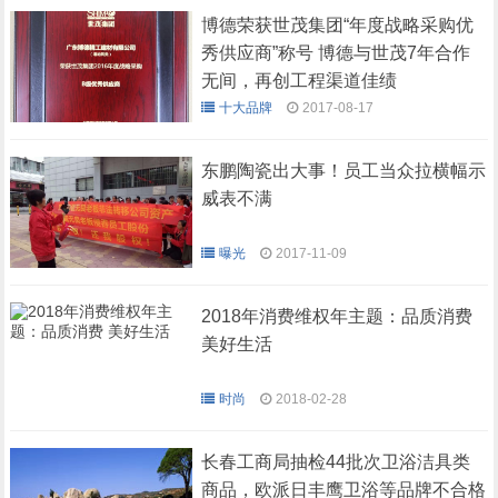
博德荣获世茂集团“年度战略采购优
秀供应商”称号 博德与世茂7年合作
无间，再创工程渠道佳绩
十大品牌
2017-08-17
东鹏陶瓷出大事！员工当众拉横幅示
威表不满
曝光
2017-11-09
2018年消费维权年主题：品质消费
美好生活
时尚
2018-02-28
长春工商局抽检44批次卫浴洁具类
商品，欧派日丰鹰卫浴等品牌不合格