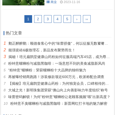
商业
2023-11-16
1
2
3
4
5
›
››
热门文章
1
鹅正醉醉鹅：顺德食客心中的“味蕾骄傲”，何以征服无数饕餮之心？
2
能强瓷砖&极致理石，新品发布聚势而生！
3
揭秘！培元扁鹊堂健康山药粉如何征服高端汽车4S店，成为尊贵客户的定制之选
4
粉钟意螺蛳粉与减脂黑咖啡：一场意想不到的美食减脂新风尚
5
“粉钟意”螺蛳粉：荣获螺蛳粉十大品牌的独特魅力
6
再被曝经销商跑路！涉装修款项近600万元，欧派称配合调查
7
【揭秘】培元扁鹊堂健康山药粉：为何独宠会员，口碑相传的秘密！
8
大城之光！新明珠集团荣获“佛山向上向善影响力年度组织”称号
9
味蕾密码解锁！为何“粉钟意”螺蛳粉让老顾客频频“嗦”出新高度？
10
粉钟意不臭螺蛳粉与减脂黑咖啡：新晋网红打卡地的魅力解密