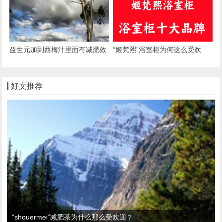
号
益生元加到西梅汁里面有减肥效
“姬梵熙”浴室柜为何这么受欢
果吗？
迎？
好文推荐
“shouermei”减肥茶为什么那么受欢迎？