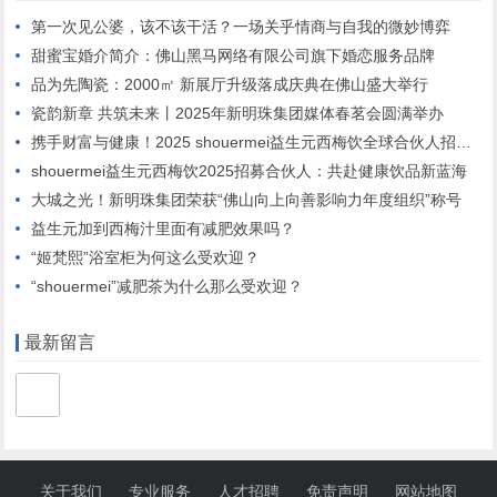
第一次见公婆，该不该干活？一场关乎情商与自我的微妙博弈
甜蜜宝婚介简介：佛山黑马网络有限公司旗下婚恋服务品牌
品为先陶瓷：2000㎡ 新展厅升级落成庆典在佛山盛大举行
瓷韵新章 共筑未来丨2025年新明珠集团媒体春茗会圆满举办
携手财富与健康！2025 shouermei益生元西梅饮全球合伙人招募启动”
shouermei益生元西梅饮2025招募合伙人：共赴健康饮品新蓝海
大城之光！新明珠集团荣获“佛山向上向善影响力年度组织”称号
益生元加到西梅汁里面有减肥效果吗？
“姬梵熙”浴室柜为何这么受欢迎？
“shouermei”减肥茶为什么那么受欢迎？
最新留言
关于我们
专业服务
人才招聘
免责声明
网站地图