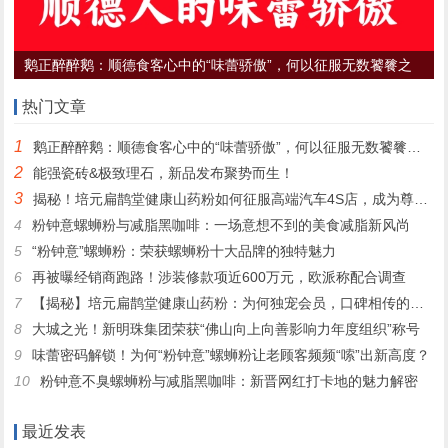
鹅正醉醉鹅：顺德食客心中的“味蕾骄傲”，何以征服无数饕餮之
心？
热门文章
1
鹅正醉醉鹅：顺德食客心中的“味蕾骄傲”，何以征服无数饕餮之心？
2
能强瓷砖&极致理石，新品发布聚势而生！
3
揭秘！培元扁鹊堂健康山药粉如何征服高端汽车4S店，成为尊贵客户的定制之选
4
粉钟意螺蛳粉与减脂黑咖啡：一场意想不到的美食减脂新风尚
5
“粉钟意”螺蛳粉：荣获螺蛳粉十大品牌的独特魅力
6
再被曝经销商跑路！涉装修款项近600万元，欧派称配合调查
7
【揭秘】培元扁鹊堂健康山药粉：为何独宠会员，口碑相传的秘密！
8
大城之光！新明珠集团荣获“佛山向上向善影响力年度组织”称号
9
味蕾密码解锁！为何“粉钟意”螺蛳粉让老顾客频频“嗦”出新高度？
10
粉钟意不臭螺蛳粉与减脂黑咖啡：新晋网红打卡地的魅力解密
最近发表