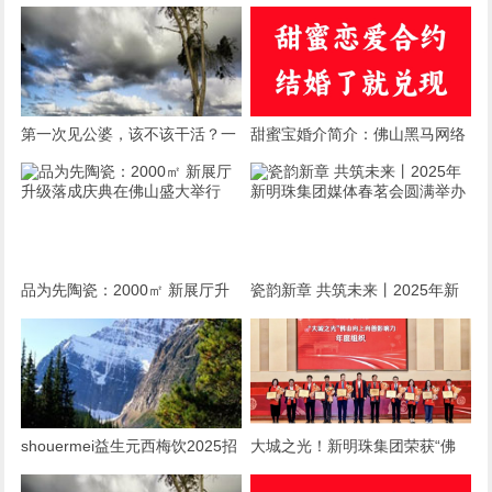
第一次见公婆，该不该干活？一
甜蜜宝婚介简介：佛山黑马网络
场关乎情商与自我的微妙博弈
有限公司旗下婚恋服务品牌
品为先陶瓷：2000㎡ 新展厅升
瓷韵新章 共筑未来丨2025年新
级落成庆典在佛山盛大举行
明珠集团媒体春茗会圆满举办
shouermei益生元西梅饮2025招
大城之光！新明珠集团荣获“佛
募合伙人：共赴健康饮品新蓝海
山向上向善影响力年度组织”称