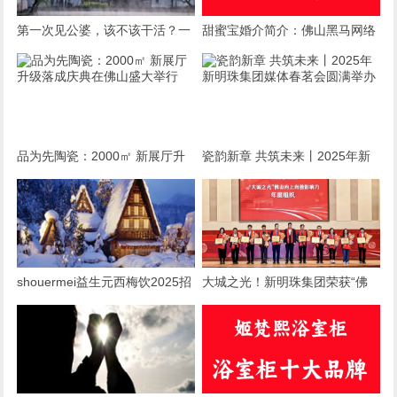
第一次见公婆，该不该干活？一
甜蜜宝婚介简介：佛山黑马网络
场关乎情商与自我的微妙博弈
有限公司旗下婚恋服务品牌
品为先陶瓷：2000㎡ 新展厅升
瓷韵新章 共筑未来丨2025年新
级落成庆典在佛山盛大举行
明珠集团媒体春茗会圆满举办
shouermei益生元西梅饮2025招
大城之光！新明珠集团荣获“佛
募合伙人：共赴健康饮品新蓝海
山向上向善影响力年度组织”称
号