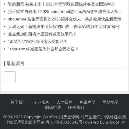
瓷韵新章 共筑未来丨2025年新明珠集团媒体春茗会圆满举办
携手财富与健康！2025 shouermei益生元西梅饮全球合伙人招募启动”
shouermei益生元西梅饮2025招募合伙人：共赴健康饮品新蓝海
大城之光！新明珠集团荣获“佛山向上向善影响力年度组织”称号
益生元加到西梅汁里面有减肥效果吗？
“姬梵熙”浴室柜为何这么受欢迎？
“shouermei”减肥茶为什么那么受欢迎？
最新留言
关于我们
专业服务
人才招聘
免责声明
网站地图
删稿申请
联系我们
2009-2023 Copyright WebSite.消费点评网-时尚生活门户|装修建材第
一站|投诉曝光媒体平台|
粤ICP备16016542号
Powered By
Z-BlogPHP