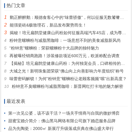
心？
热门文章
1
鹅正醉醉鹅：顺德食客心中的“味蕾骄傲”，何以征服无数饕餮之心？
2
能强瓷砖&极致理石，新品发布聚势而生！
3
揭秘！培元扁鹊堂健康山药粉如何征服高端汽车4S店，成为尊贵客户的定制之选
4
粉钟意螺蛳粉与减脂黑咖啡：一场意想不到的美食减脂新风尚
5
“粉钟意”螺蛳粉：荣获螺蛳粉十大品牌的独特魅力
6
再被曝经销商跑路！涉装修款项近600万元，欧派称配合调查
7
【揭秘】培元扁鹊堂健康山药粉：为何独宠会员，口碑相传的秘密！
8
大城之光！新明珠集团荣获“佛山向上向善影响力年度组织”称号
9
味蕾密码解锁！为何“粉钟意”螺蛳粉让老顾客频频“嗦”出新高度？
10
粉钟意不臭螺蛳粉与减脂黑咖啡：新晋网红打卡地的魅力解密
最近发表
第一次见公婆，该不该干活？一场关乎情商与自我的微妙博弈
甜蜜宝婚介简介：佛山黑马网络有限公司旗下婚恋服务品牌
品为先陶瓷：2000㎡ 新展厅升级落成庆典在佛山盛大举行