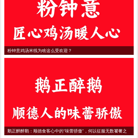
粉钟意鸡汤米线为啥这么受欢迎？
鹅正醉醉鹅：顺德食客心中的“味蕾骄傲”，何以征服无数饕餮之