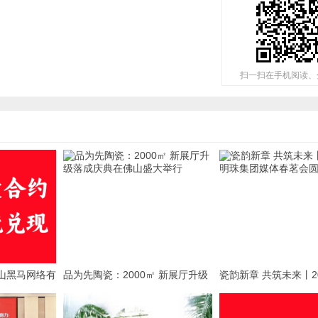
扫一扫在手机阅读、
山黑马网络有
品为先陶瓷：2000㎡ 新展厅升级
瓷韵新章 共筑未来丨2
品牌
落成庆典在佛山盛大举行
珠集团媒体春茗会圆