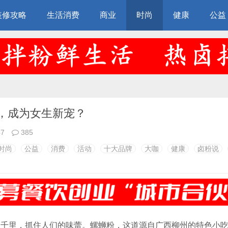
装修攻略
生活消费
商业
时尚
健康
公益
溢，成为女生新宠？
47
385
时尚
公益
消费
活动
十大品牌
大咖
健康
卤粉说
越千里，抓住人们的味蕾。螺蛳粉，这道源自广西柳州的特色小