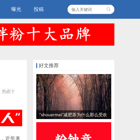
曝光
投稿
好文推荐
热卤十
“shouermei”减肥茶为什么那么受欢
迎？
吃，近年来