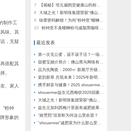
7
【揭秘】培元扁鹊堂健康山药粉：为何独宠会员，口碑相传的秘密！
8
大城之光！新明珠集团荣获“佛山向上向善影响力年度组织”称号
9
味蕾密码解锁！为何“粉钟意”螺蛳粉让老顾客频频“嗦”出新高度？
的制作工
10
粉钟意不臭螺蛳粉与减脂黑咖啡：新晋网红打卡地的魅力解密
的风味。其
来说，无疑
最近发表
第一次见公婆，该不该干活？一场关乎情商与自我的微妙博弈
甜蜜宝婚介简介：佛山黑马网络有限公司旗下婚恋服务品牌
，再搭配其
品为先陶瓷：2000㎡ 新展厅升级落成庆典在佛山盛大举行
选择。
瓷韵新章 共筑未来丨2025年新明珠集团媒体春茗会圆满举办
携手财富与健康！2025 shouermei益生元西梅饮全球合伙人招募启动”
朋友、家人
shouermei益生元西梅饮2025招募合伙人：共赴健康饮品新蓝海
大城之光！新明珠集团荣获“佛山向上向善影响力年度组织”称号
益生元加到西梅汁里面有减肥效果吗？
。“粉钟
“姬梵熙”浴室柜为何这么受欢迎？
品牌形象的
“shouermei”减肥茶为什么那么受欢迎？