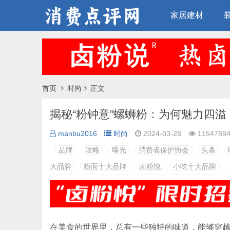
家居建材
首页
时尚
正文
揭秘“粉钟意”螺蛳粉：为何魅力四
manbu2016
时尚
2024-03-28
1154788
品牌
攻略
曝光
消费者保护协会
头条
大品牌
粉面十大品牌
卤粉悦
小吃十大品牌
在美食的世界里，总有一些独特的味道，能够穿