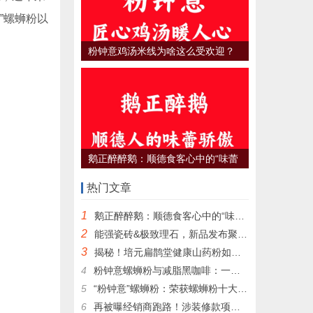
”螺蛳粉以
粉钟意鸡汤米线为啥这么受欢迎？
鹅正醉醉鹅：顺德食客心中的“味蕾
骄傲”，何以征服无数饕餮之心？
热门文章
1
鹅正醉醉鹅：顺德食客心中的“味蕾骄傲”，何以征服无数饕餮之心？
2
能强瓷砖&极致理石，新品发布聚势而生！
3
揭秘！培元扁鹊堂健康山药粉如何征服高端汽车4S店，成为尊贵客户的定制之选
4
粉钟意螺蛳粉与减脂黑咖啡：一场意想不到的美食减脂新风尚
5
“粉钟意”螺蛳粉：荣获螺蛳粉十大品牌的独特魅力
6
再被曝经销商跑路！涉装修款项近600万元，欧派称配合调查