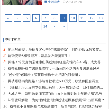
生活消费
2023-06-28
‹‹
‹
5
6
7
8
9
10
11
12
13
14
›
››
热门文章
1
鹅正醉醉鹅：顺德食客心中的“味蕾骄傲”，何以征服无数饕餮之心？
2
能强瓷砖&极致理石，新品发布聚势而生！
3
揭秘！培元扁鹊堂健康山药粉如何征服高端汽车4S店，成为尊贵客户的定制之选
4
粉钟意螺蛳粉与减脂黑咖啡：一场意想不到的美食减脂新风尚
5
“粉钟意”螺蛳粉：荣获螺蛳粉十大品牌的独特魅力
6
再被曝经销商跑路！涉装修款项近600万元，欧派称配合调查
7
【揭秘】培元扁鹊堂健康山药粉：为何独宠会员，口碑相传的秘密！
8
大城之光！新明珠集团荣获“佛山向上向善影响力年度组织”称号
9
味蕾密码解锁！为何“粉钟意”螺蛳粉让老顾客频频“嗦”出新高度？
10
粉钟意不臭螺蛳粉与减脂黑咖啡：新晋网红打卡地的魅力解密