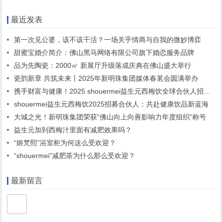
最近发表
第一次见公婆，该不该干活？一场关乎情商与自我的微妙博弈
甜蜜宝婚介简介：佛山黑马网络有限公司旗下婚恋服务品牌
品为先陶瓷：2000㎡ 新展厅升级落成庆典在佛山盛大举行
瓷韵新章 共筑未来丨2025年新明珠集团媒体春茗会圆满举办
携手财富与健康！2025 shouermei益生元西梅饮全球合伙人招募启动”
shouermei益生元西梅饮2025招募合伙人：共赴健康饮品新蓝海
大城之光！新明珠集团荣获“佛山向上向善影响力年度组织”称号
益生元加到西梅汁里面有减肥效果吗？
“姬梵熙”浴室柜为何这么受欢迎？
“shouermei”减肥茶为什么那么受欢迎？
最新留言