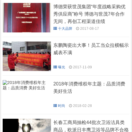
博德荣获世茂集团“年度战略采购优
秀供应商”称号 博德与世茂7年合作
无间，再创工程渠道佳绩
十大品牌
2017-08-17
东鹏陶瓷出大事！员工当众拉横幅示
威表不满
曝光
2017-11-09
2018年消费维权年主题：品质消费
美好生活
时尚
2018-02-28
长春工商局抽检44批次卫浴洁具类
商品，欧派日丰鹰卫浴等品牌不合格